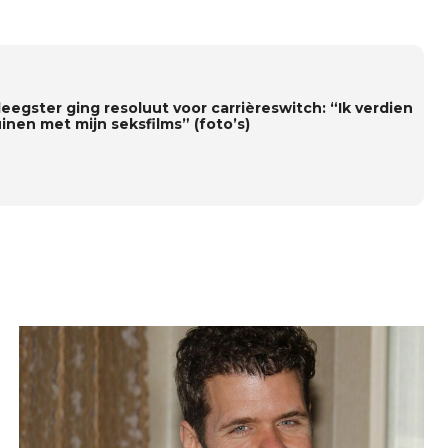
leegster ging resoluut voor carrièreswitch: “Ik verdien
inen met mijn seksfilms” (foto’s)