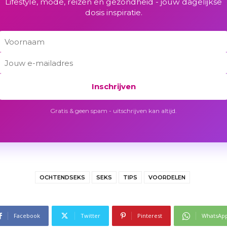
Lifestyle, mode, reizen en gezondheid - jouw dagelijkse
dosis inspiratie.
Inschrijven
Gratis & geen spam - uitschrijven kan altijd.
OCHTENDSEKS
SEKS
TIPS
VOORDELEN
Facebook
Twitter
Pinterest
WhatsAp