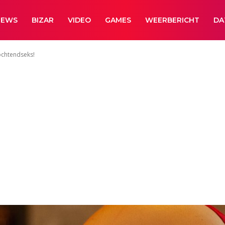
NEWS
BIZAR
VIDEO
GAMES
WEERBERICHT
DA
 ochtendseks!