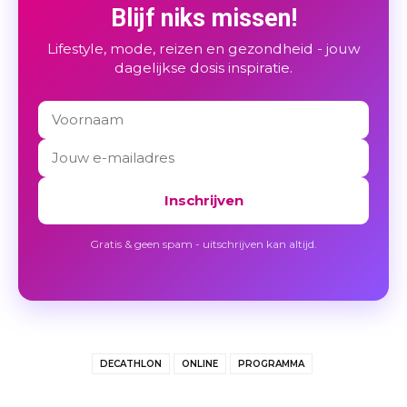
Blijf niks missen!
Lifestyle, mode, reizen en gezondheid - jouw
dagelijkse dosis inspiratie.
Inschrijven
Gratis & geen spam - uitschrijven kan altijd.
DECATHLON
ONLINE
PROGRAMMA