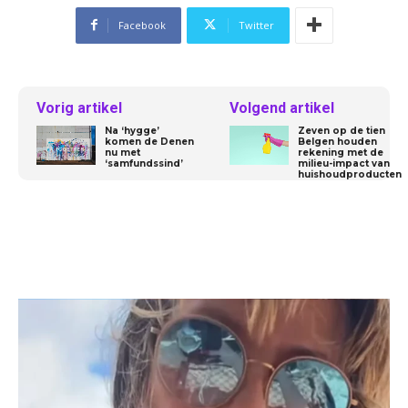
Facebook
Twitter
Vorig artikel
Volgend artikel
Na ‘hygge’
Zeven op de tien
komen de Denen
Belgen houden
nu met
rekening met de
‘samfundssind’
milieu-impact van
huishoudproducten