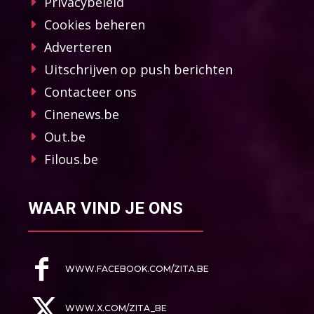
Privacybeleid
Cookies beheren
Adverteren
Uitschrijven op push berichten
Contacteer ons
Cinenews.be
Out.be
Filous.be
WAAR VIND JE ONS
WWW.FACEBOOK.COM/ZITA.BE
WWW.X.COM/ZITA_BE