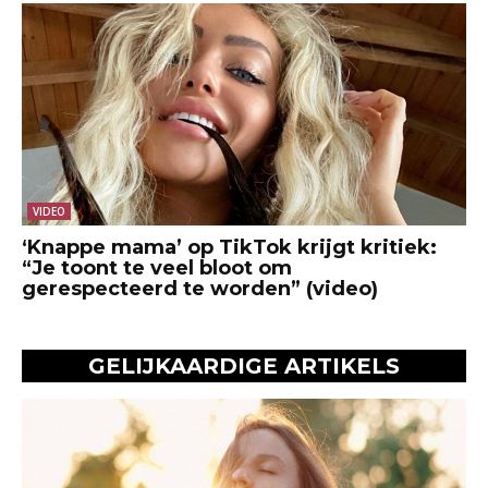
VIDEO
‘Knappe mama’ op TikTok krijgt kritiek:
“Je toont te veel bloot om
gerespecteerd te worden” (video)
GELIJKAARDIGE ARTIKELS