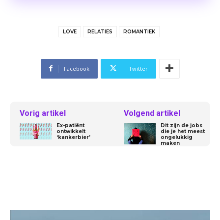
LOVE
RELATIES
ROMANTIEK
Facebook
Twitter
Vorig artikel
Volgend artikel
Ex-patiënt
Dit zijn de jobs
ontwikkelt
die je het meest
‘kankerbier’
ongelukkig
maken