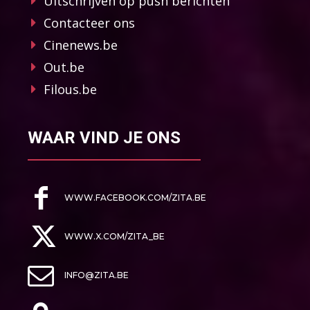
Uitschrijven op push berichten
Contacteer ons
Cinenews.be
Out.be
Filous.be
WAAR VIND JE ONS
WWW.FACEBOOK.COM/ZITA.BE
WWW.X.COM/ZITA_BE
INFO@ZITA.BE