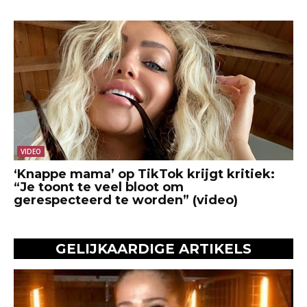
VIDEO
‘Knappe mama’ op TikTok krijgt kritiek:
“Je toont te veel bloot om
gerespecteerd te worden” (video)
GELIJKAARDIGE ARTIKELS