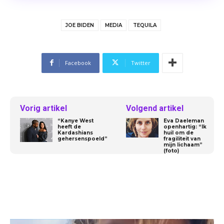
JOE BIDEN
MEDIA
TEQUILA
Facebook
Twitter
Vorig artikel
Volgend artikel
“Kanye West
Eva Daeleman
heeft de
openhartig: “Ik
Kardashians
huil om de
gehersenspoeld”
fragiliteit van
mijn lichaam”
(foto)