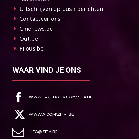
Uitschrijven op push berichten
Contacteer ons
Cinenews.be
Out.be
Filous.be
WAAR VIND JE ONS
WWW.FACEBOOK.COM/ZITA.BE
WWW.X.COM/ZITA_BE
INFO@ZITA.BE