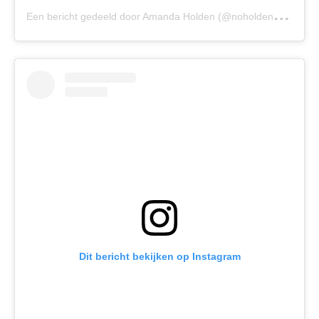
E
en bericht gedeeld door Amanda Holden (@noholdenback)
Dit bericht bekijken op Instagram