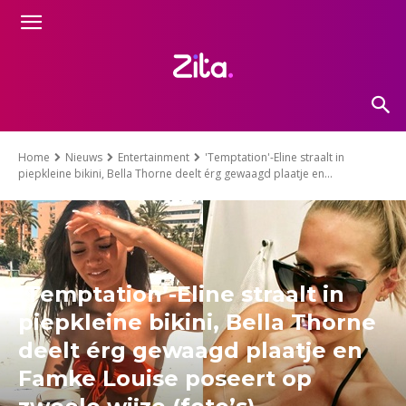
Home
Nieuws
Entertainment
'Temptation'-Eline straalt in
piepkleine bikini, Bella Thorne deelt érg gewaagd plaatje en...
‘Temptation’-Eline straalt in
piepkleine bikini, Bella Thorne
deelt érg gewaagd plaatje en
Famke Louise poseert op