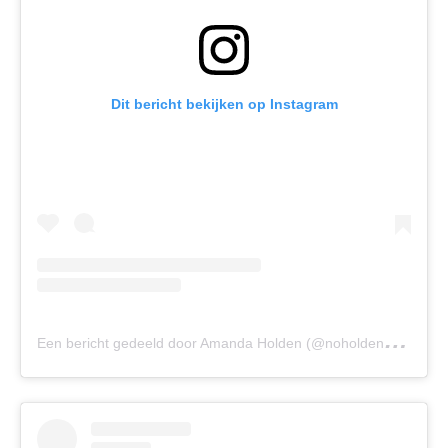
Dit bericht bekijken op Instagram
E
en bericht gedeeld door Amanda Holden (@noholdenback)