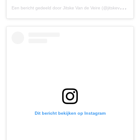
E
en bericht gedeeld door Jitske Van de Veire (@jitskevandeveire)
Dit bericht bekijken op Instagram