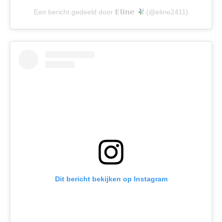
Een bericht gedeeld door 𝗘𝗹𝗶𝗻𝗲
(@eline2411)
Dit bericht bekijken op Instagram