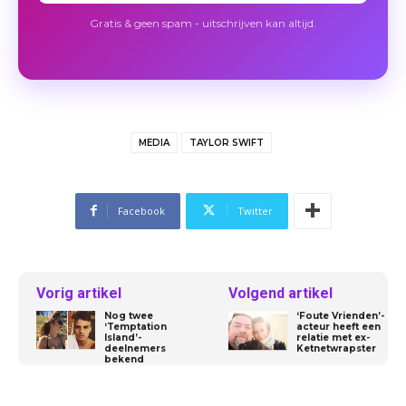
Gratis & geen spam - uitschrijven kan altijd.
MEDIA
TAYLOR SWIFT
Facebook
Twitter
Vorig artikel
Volgend artikel
Nog twee
‘Foute Vrienden’-
‘Temptation
acteur heeft een
Island’-
relatie met ex-
deelnemers
Ketnetwrapster
bekend