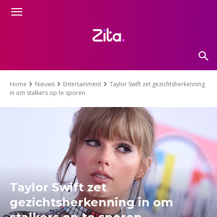
Home
Nieuws
Entertainment
Taylor Swift zet gezichtsherkenning
in om stalkers op te sporen
Taylor Swift zet
gezichtsherkenning in om