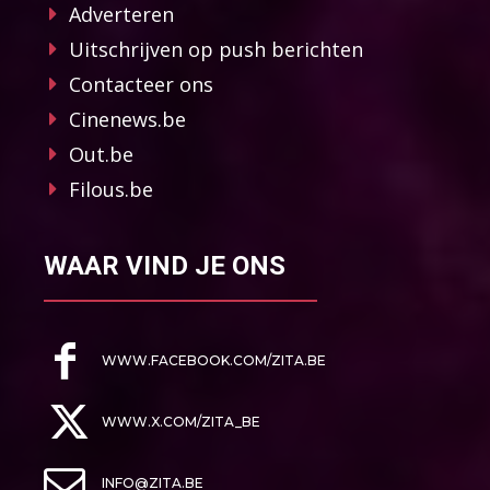
Adverteren
Uitschrijven op push berichten
Contacteer ons
Cinenews.be
Out.be
Filous.be
WAAR VIND JE ONS
WWW.FACEBOOK.COM/ZITA.BE
WWW.X.COM/ZITA_BE
INFO@ZITA.BE