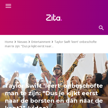
Home
Nieuws
Entertainment
Taylor Swift 'leert' onbeschofte
man te zijn: "Dus je kijkt eerst naar...
Taylor Swift ‘leert’ onbeschofte
man te zijn: “Dus je kijkt eerst
naar de borsten en dán naar de