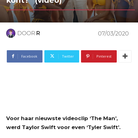
kont?” (video)
DOOR
R
07/03/2020
Facebook
Twitter
Pinterest
Voor haar nieuwste videoclip ‘The Man’,
werd Taylor Swift voor even ‘Tyler Swift’.