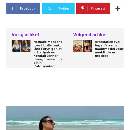
Facebook
Twitter
Pinterest
Vorig artikel
Volgend artikel
Nathalie Meskens
Arrestatiebevel
toont bolle buik,
tegen Vlaams
Lize Feryn geniet
naaktmodel voor
in badpak en
naaktfoto in
Kendall Jenner
moskee
draagt minuscule
bikini
(foto’s/video)