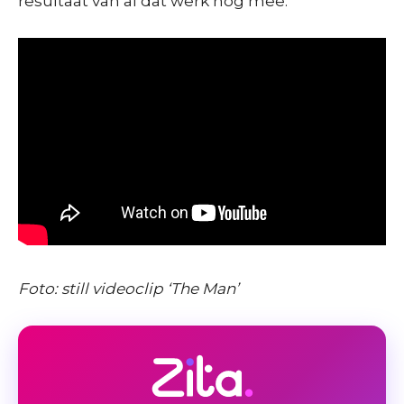
resultaat van al dat werk nog mee:
Foto: still videoclip ‘The Man’