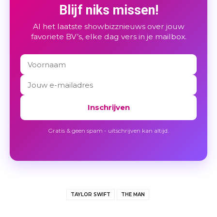
Blijf niks missen!
Al het laatste showbizznieuws over jouw
favoriete BV’s, elke dag vers in je mailbox.
Inschrijven
Gratis & geen spam - uitschrijven kan altijd.
TAYLOR SWIFT
THE MAN