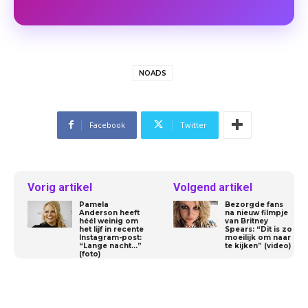
NOADS
Facebook
Twitter
Vorig artikel
Volgend artikel
Pamela
Bezorgde fans
Anderson heeft
na nieuw filmpje
héél weinig om
van Britney
het lijf in recente
Spears: “Dit is zo
Instagram-post:
moeilijk om naar
“Lange nacht…”
te kijken” (video)
(foto)