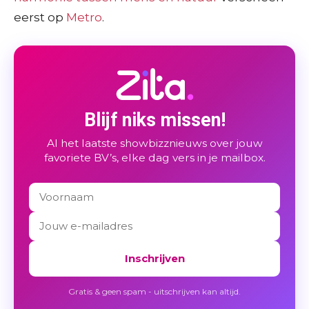
eerst op
Metro
.
Blijf niks missen!
Al het laatste showbizznieuws over jouw
favoriete BV’s, elke dag vers in je mailbox.
Inschrijven
Gratis & geen spam - uitschrijven kan altijd.