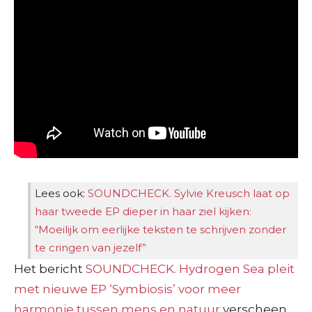
Lees ook:
SOUNDCHECK. Sylvie Kreusch laat op
haar tweede EP dieper in haar ziel kijken:
“Moeilijk om eerlijke teksten te schrijven zonder
te cringen van jezelf”
Het bericht
SOUNDCHECK. Hydrogen Sea pleit
met nieuwe EP ‘Symbiosis’ voor meer
harmonie tussen mens en natuur
verscheen