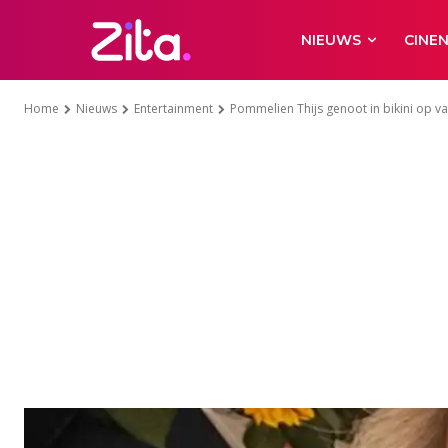
NIEUWS
CINE
Home
Nieuws
Entertainment
Pommelien Thijs genoot in bikini op vaka