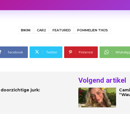
BIKINI
CAR2
FEATURED
POMMELIEN THIJS
Facebook
Twitter
Pinterest
WhatsAp
Volgend artikel
doorzichtige jurk:
Camil
“Wau