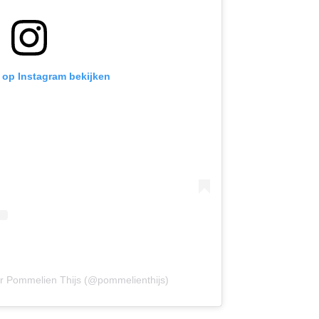
t op Instagram bekijken
or Pommelien Thijs (@pommelienthijs)