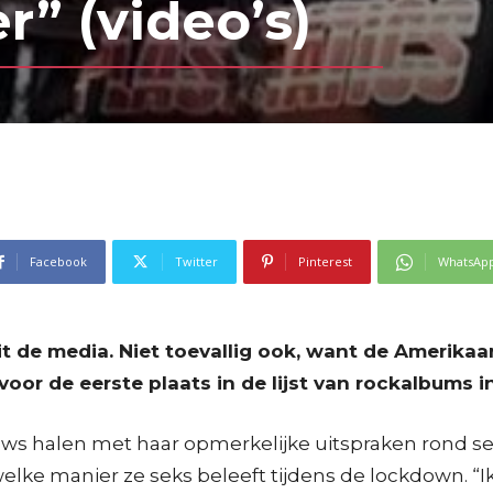
r” (video’s)
Facebook
Twitter
Pinterest
WhatsAp
uit de media. Niet toevallig ook, want de Ameri
oor de eerste plaats in de lijst van rockalbums i
ieuws halen met haar opmerkelijke uitspraken rond s
elke manier ze seks beleeft tijdens de lockdown. “I