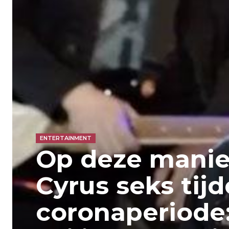
ENTERTAINMENT
Op deze manier
Cyrus seks tij
coronaperiode: