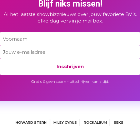
Blijf niks missen!
Al het laatste showbizznieuws over jouw favoriete BV’s,
elke dag vers in je mailbox.
Inschrijven
Gratis & geen spam - uitschrijven kan altijd.
HOWARD STERN
MILEY CYRUS
ROCKALBUM
SEKS