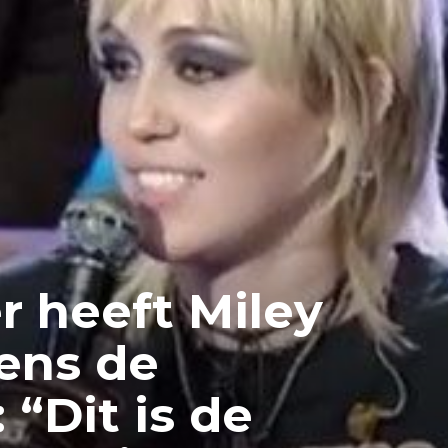
 heeft Miley
dens de
 “Dit is de