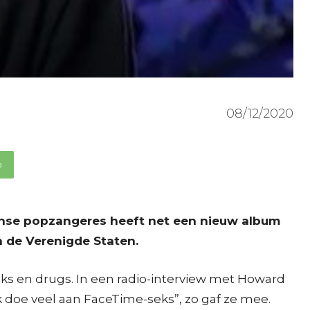
08/12/2020
p
kaanse popzangeres heeft net een nieuw album
n de Verenigde Staten.
eks en drugs. In een radio-interview met Howard
k doe veel aan FaceTime-seks”, zo gaf ze mee.