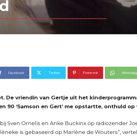
rd
Facebook
Twitter
Pinterest
WhatsAp
et. De vriendin van Gertje uit het kinderprogramm
ren 90 ‘Samson en Gert’ me
o
pstartte, onthuld op
 Sven Ornelis en Anke Buckinx op radiozender Joe. H
lèneke is gebaseerd op Marlène de Wouters”, vertelt