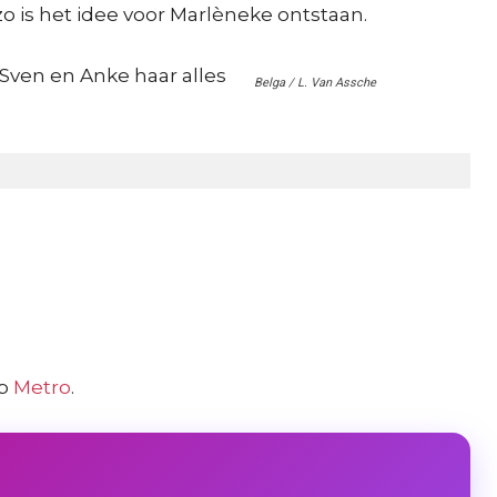
zo is het idee voor Marlèneke ontstaan.
Sven en Anke haar alles
Belga / L. Van Assche
op
Metro
.