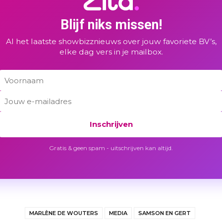
Blijf niks missen!
Al het laatste showbizznieuws over jouw favoriete BV’s,
elke dag vers in je mailbox.
Inschrijven
Gratis & geen spam - uitschrijven kan altijd.
MARLÈNE DE WOUTERS
MEDIA
SAMSON EN GERT