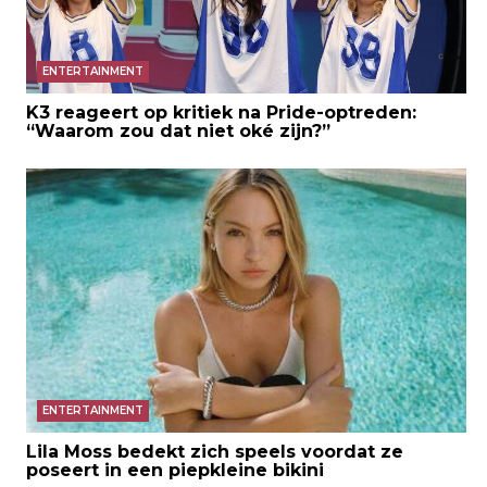
ENTERTAINMENT
K3 reageert op kritiek na Pride-optreden:
“Waarom zou dat niet oké zijn?”
ENTERTAINMENT
Lila Moss bedekt zich speels voordat ze
poseert in een piepkleine bikini