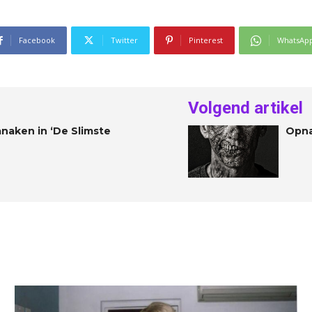
Facebook
Twitter
Pinterest
WhatsAp
Volgend artikel
naken in ‘De Slimste
Opna