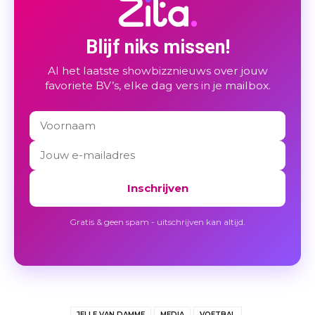
Blijf niks missen!
Al het laatste showbizznieuws over jouw
favoriete BV’s, elke dag vers in je mailbox.
Inschrijven
Gratis & geen spam - uitschrijven kan altijd.
JELLE VAN DAMME
MEDIA
VOETBAL