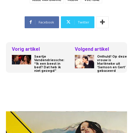
Facebook
Twitter
Vorig artikel
Volgend artikel
Saartje
Onthuld! Op deze
Vandendriessche:
vrouw is
“Ik een beest in
Marlèneke uit
bed? Dat heb ik
‘Samson en Gert’
niet gezegd”
gebaseerd