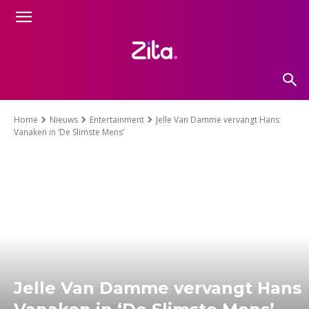
Home
Nieuws
Entertainment
Jelle Van Damme vervangt Hans
Vanaken in ‘De Slimste Mens’
Jelle Van Damme vervangt Hans