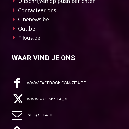
Uitschrijven op push berichten
Contacteer ons
Cinenews.be
Out.be
Filous.be
WAAR VIND JE ONS
WWW.FACEBOOK.COM/ZITA.BE
WWW.X.COM/ZITA_BE
INFO@ZITA.BE