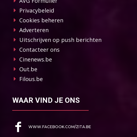
AVG Formulier
Privacybeleid
Cookies beheren
Adverteren
Uitschrijven op push berichten
Contacteer ons
Cinenews.be
Out.be
Filous.be
WAAR VIND JE ONS
WWW.FACEBOOK.COM/ZITA.BE