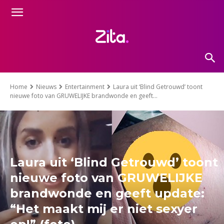
Home
Nieuws
Entertainment
Laura uit ‘Blind Getrouwd’ toont
nieuwe foto van GRUWELIJKE brandwonde en geeft...
Laura uit ‘Blind Getrouwd’ toont
nieuwe foto van GRUWELIJKE
brandwonde en geeft update:
“Het maakt mij er niet sexyer