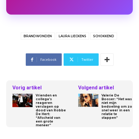
BRANDWONDEN
LAURA LIECKENS
SCHOKKEND
Facebook
Twitter
Vorig artikel
Volgend artikel
Vrienden en
Valerie De
collega’s
Booser: “Het was
reageren
niet mijn
verslagen op
bedoeling om zo
dood van Robbe
snel weer in een
De Hert:
relatie te
“Afscheid van
stappen”
een grote
meneer”