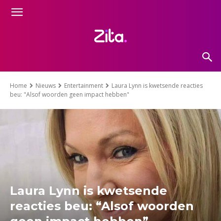
Home
Nieuws
Entertainment
Laura Lynn is kwetsende reacties
beu: "Alsof woorden geen impact hebben"
Laura Lynn is kwetsende
reacties beu: “Alsof woorden