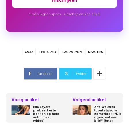
Inschrijven
Gratis & geen spam - uitschrijven kan altijd.
CAR2
FEATURED
LAURA LYNN
REACTIES
Facebook
Twitter
Vorig artikel
Volgend artikel
Ella Leyers
Zita Wauters
probeert ei te
toont stijlvolle
bakken op hete
zomerlook: “Die
auto, maar…
ogen, wat een
(video)
blik!” (foto)