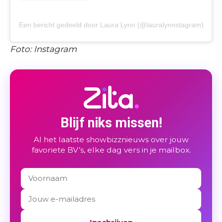
Een bericht gedeeld door Laura Lynn (@lauralynnstagram)
Foto: Instagram
Blijf niks missen!
Al het laatste showbizznieuws over jouw
favoriete BV’s, elke dag vers in je mailbox.