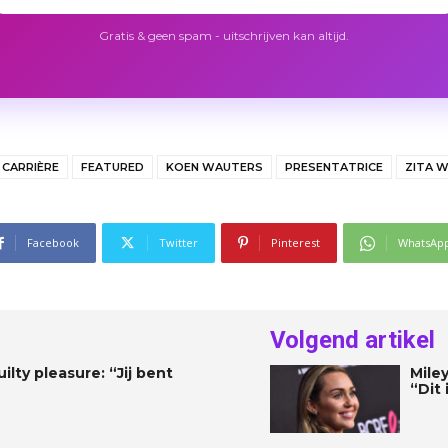
Gratis & geen spam - uitschrijven kan altijd.
CARRIÈRE
FEATURED
KOEN WAUTERS
PRESENTATRICE
ZITA 
Facebook
Twitter
Pinterest
WhatsAp
Volgend artikel
lty pleasure: “Jij bent
Mile
“Dit 