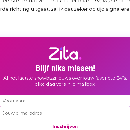
en eerste omdat ze – en ik citeer haar –
brains
heeft én 
e richting uitgaat, zal ik dat zeker op tijd signaleren”
Blijf niks missen!
Al het laatste showbizznieuws over jouw favoriete BV’s,
elke dag vers in je mailbox.
Inschrijven