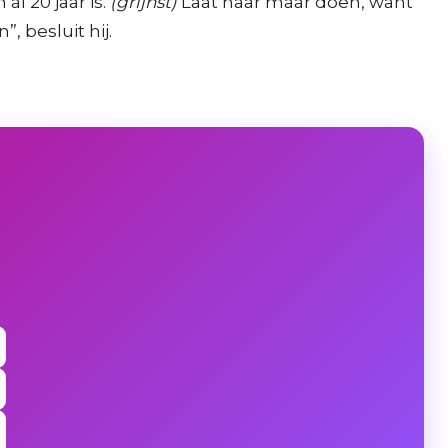
al 20 jaar is.
(grijnst)
Laat haar maar doen, want
, besluit hij.