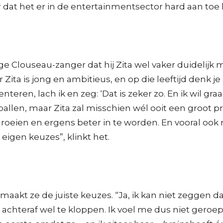
dat het er in de entertainmentsector hard aan toe 
rige Clouseau-zanger dat hij Zita wel vaker duidelij
Zita is jong en ambitieus, en op die leeftijd denk je 
ren, lach ik en zeg: ‘Dat is zeker zo. En ik wil graag
tballen, maar Zita zal misschien wél ooit een groot 
roeien en ergens beter in te worden. En vooral ook n
eigen keuzes”, klinkt het.
maakt ze de juiste keuzes. “Ja, ik kan niet zeggen da
 achteraf wel te kloppen. Ik voel me dus niet ger