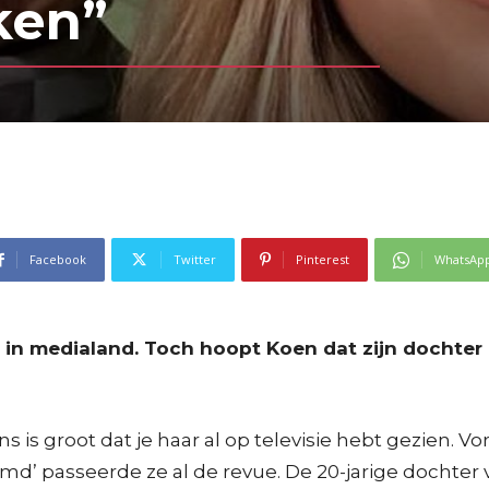
ken”
Facebook
Twitter
Pinterest
WhatsAp
 in medialand. Toch hoopt Koen dat zijn dochter o
s is groot dat je haar al op televisie hebt gezien.
d’ passeerde ze al de revue. De 20-jarige dochter v