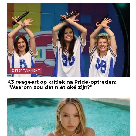
ENTERTAINMENT
K3 reageert op kritiek na Pride-optreden:
“Waarom zou dat niet oké zijn?”