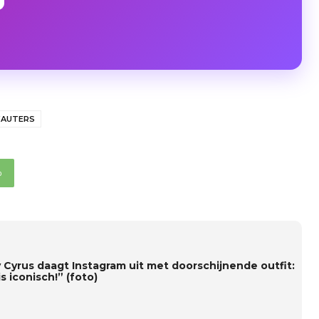
WAUTERS
p
y Cyrus daagt Instagram uit met doorschijnende outfit:
is iconisch!” (foto)