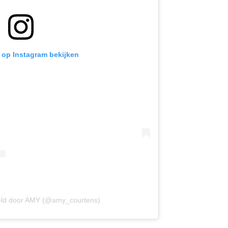
t op Instagram bekijken
eld door AMY (@amy_courtens)