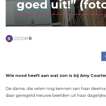
goed uit!” (fot
DOOR
R
Wie nood heeft aan wat zon is bij Amy Courten
De dame, die velen nog kennen van haar deelname 
daar geregeld nieuwe beelden uit haar dagelijks