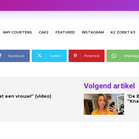
AMY COURTENS
CAR2
FEATURED
INSTAGRAM
K2 ZOEKT K3
Facebook
Twitter
Pinterest
WhatsAp
Volgend artikel
at een vrouw!” (video)
‘De B
“Kna