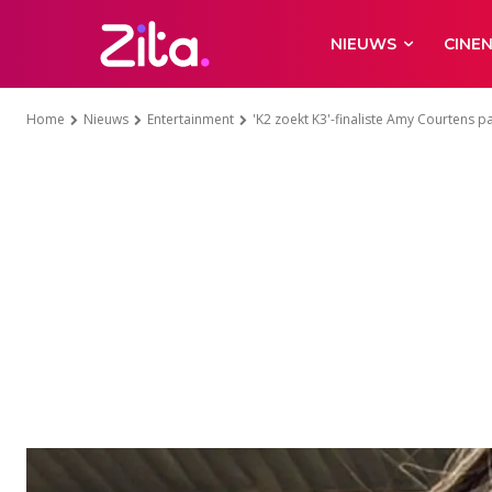
NIEUWS
CINE
Home
Nieuws
Entertainment
'K2 zoekt K3'-finaliste Amy Courtens pak