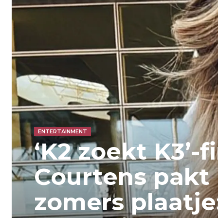
ENTERTAINMENT
‘K2 zoekt K3’-f
Courtens pakt 
zomers plaatje: