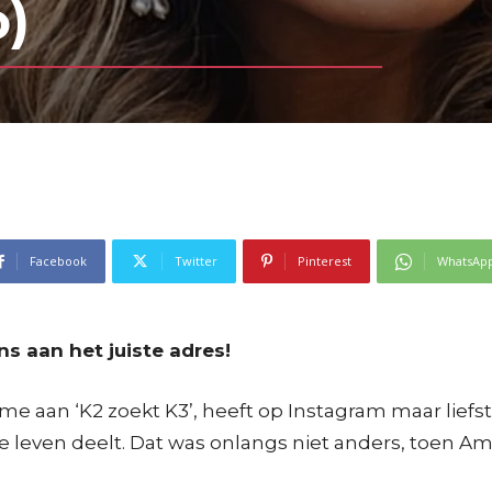
o)
Facebook
Twitter
Pinterest
WhatsAp
s aan het juiste adres!
aan ‘K2 zoekt K3’, heeft op Instagram maar liefst 98
e leven deelt. Dat was onlangs niet anders, toen Am