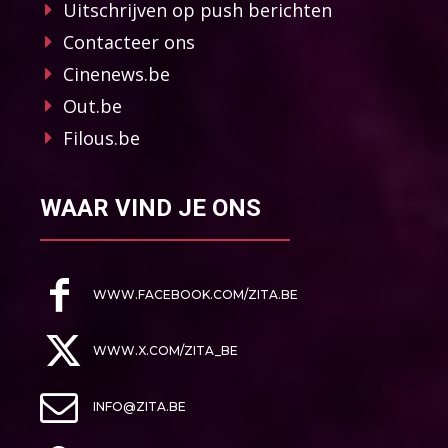
Uitschrijven op push berichten
Contacteer ons
Cinenews.be
Out.be
Filous.be
WAAR VIND JE ONS
WWW.FACEBOOK.COM/ZITA.BE
WWW.X.COM/ZITA_BE
INFO@ZITA.BE