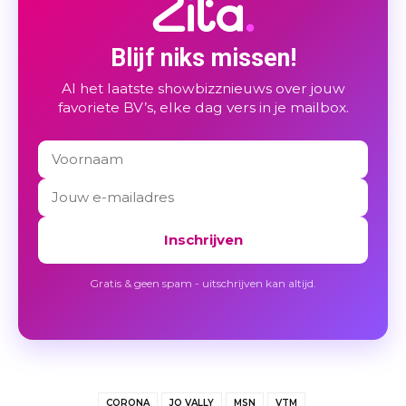
Blijf niks missen!
Al het laatste showbizznieuws over jouw
favoriete BV’s, elke dag vers in je mailbox.
Inschrijven
Gratis & geen spam - uitschrijven kan altijd.
CORONA
JO VALLY
MSN
VTM