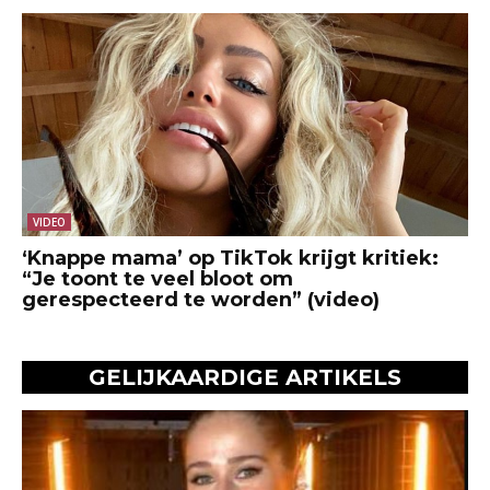
VIDEO
‘Knappe mama’ op TikTok krijgt kritiek:
“Je toont te veel bloot om
gerespecteerd te worden” (video)
GELIJKAARDIGE ARTIKELS