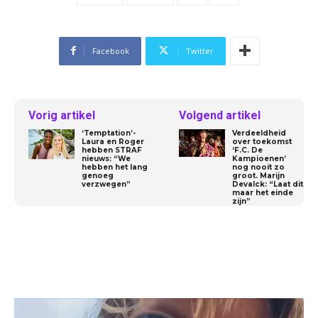
Facebook
Twitter
Vorig artikel
Volgend artikel
‘Temptation’-
Verdeeldheid
Laura en Roger
over toekomst
hebben STRAF
‘F.C. De
nieuws: “We
Kampioenen’
hebben het lang
nog nooit zo
genoeg
groot. Marijn
verzwegen”
Devalck: “Laat dit
maar het einde
zijn”