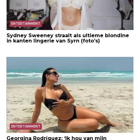
ENTERTAINMENT
Sydney Sweeney straalt als ultieme blondine
in kanten lingerie van Syrn (foto’s)
ENTERTAINMENT
Georgina Rodríguez: ‘Ik hou van mijn