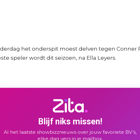
 donderdag het onderspit moest delven tegen Conne
e speler wordt dit seizoen, na Ella Leyers.
Blijf niks missen!
Al het laatste showbizznieuws over jouw favoriete BV’s,
elke dag vers in je mailbox.