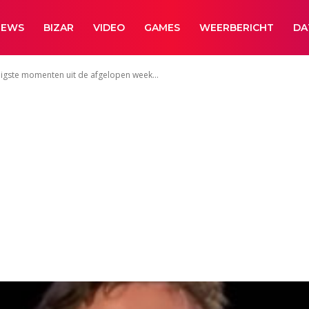
NEWS
BIZAR
VIDEO
GAMES
WEERBERICHT
DA
pigste momenten uit de afgelopen week...