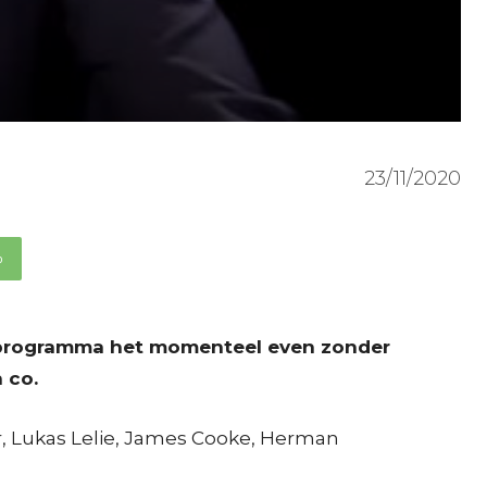
23/11/2020
p
 programma het momenteel even zonder
 co.
er, Lukas Lelie, James Cooke, Herman