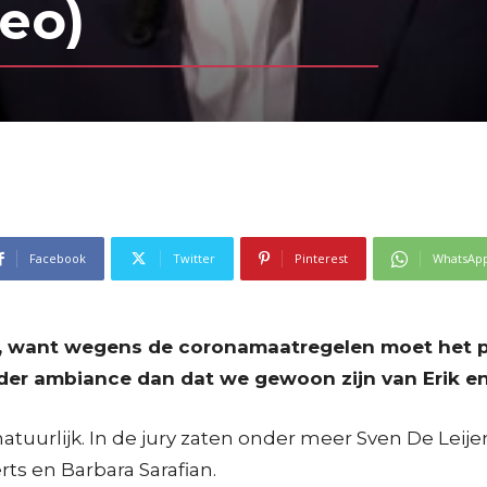
deo)
Facebook
Twitter
Pinterest
WhatsAp
d’, want wegens de coronamaatregelen moet het
der ambiance dan dat we gewoon zijn van Erik en
atuurlijk. In de jury zaten onder meer Sven De Leij
ts en Barbara Sarafian.