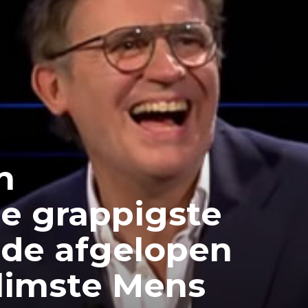
n
e grappigste
de afgelopen
limste Mens