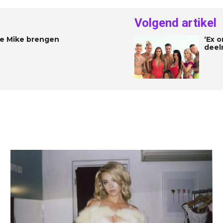
Volgend artikel
ike Mike brengen
‘Ex 
deel