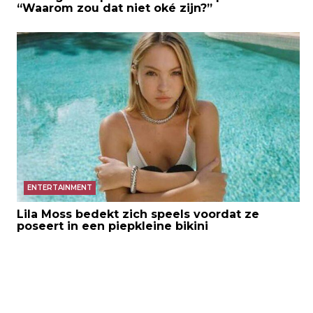
“Waarom zou dat niet oké zijn?”
ENTERTAINMENT
Lila Moss bedekt zich speels voordat ze
poseert in een piepkleine bikini