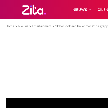
NIEUWS
CINE
Home
Nieuws
Entertainment
“Ik ben ook een ballenmens”: de grap