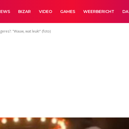
NEWS
BIZAR
VIDEO
GAMES
WEERBERICHT
DA
geres?: "Wauw, wat leuk!" (foto)