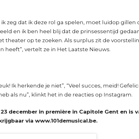
k zeg dat ik deze rol ga spelen, moet luidop gillen o
d en ik ben heel blij dat de prinsessentijd gedaan is e
 theater op te zoeken. Als surplus zit de voorstell
n heeft”, vertelt ze in Het Laatste Nieuws.
leuk! Ik herkende je niet”, “Veel succes, meid! Gefelic
 heb als nu”, klinkt het in de reacties op Instagram.
23 december in première in Capitole Gent en is va
rijgbaar via www.101demusical.be.