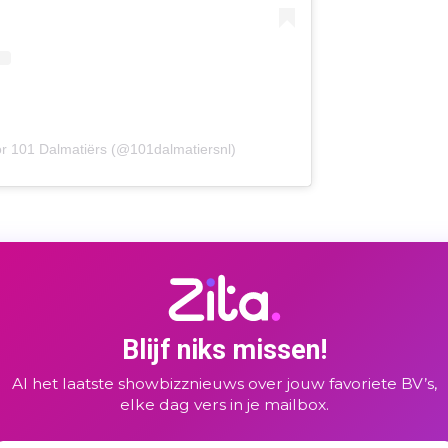
or 101 Dalmatiërs (@101dalmatiersnl)
Blijf niks missen!
Al het laatste showbizznieuws over jouw favoriete BV’s,
elke dag vers in je mailbox.