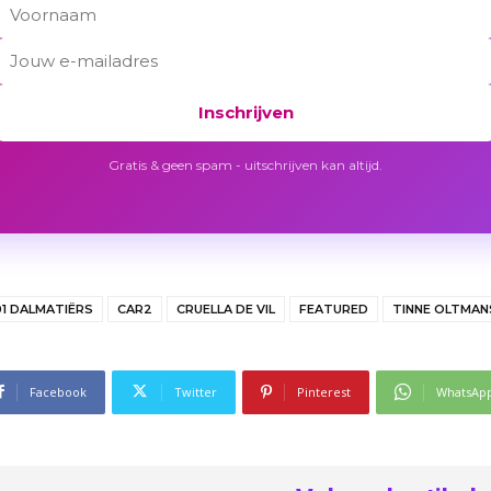
Inschrijven
Gratis & geen spam - uitschrijven kan altijd.
01 DALMATIËRS
CAR2
CRUELLA DE VIL
FEATURED
TINNE OLTMAN
Facebook
Twitter
Pinterest
WhatsAp