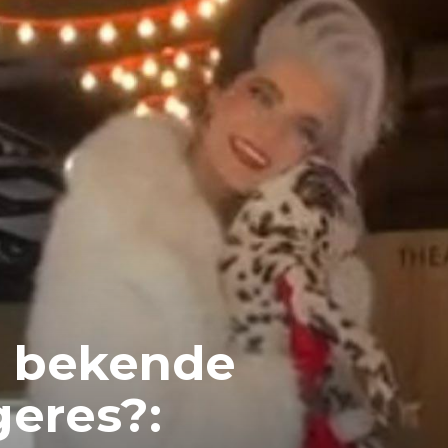
e bekende
geres?: