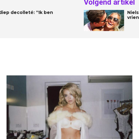
Volgend artikel
iep decolleté: “Ik ben
Niel
vrie