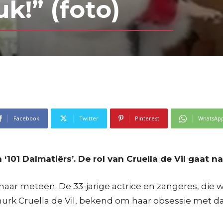
k!” (foto)
Facebook
Twitter
Pinterest
WhatsAp
‘101 Dalmatiërs’. De rol van Cruella de Vil gaat n
haar meteen. De 33-jarige actrice en zangeres, die
hurk Cruella de Vil, bekend om haar obsessie met d