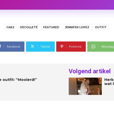
CAR2
DECOLLETÉ
FEATURED
JENNIFER LOPEZ
OUTFIT
Facebook
Twitter
Pinterest
WhatsAp
Volgend artikel
e outfit: “Mooierd!”
Herk
wat l