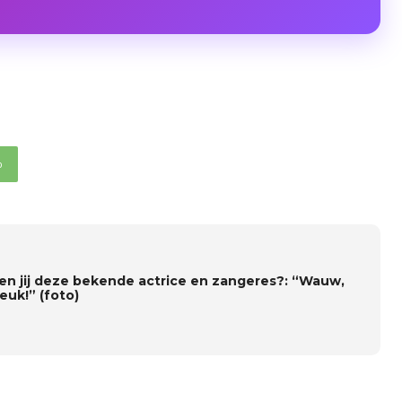
p
en jij deze bekende actrice en zangeres?: “Wauw,
euk!” (foto)