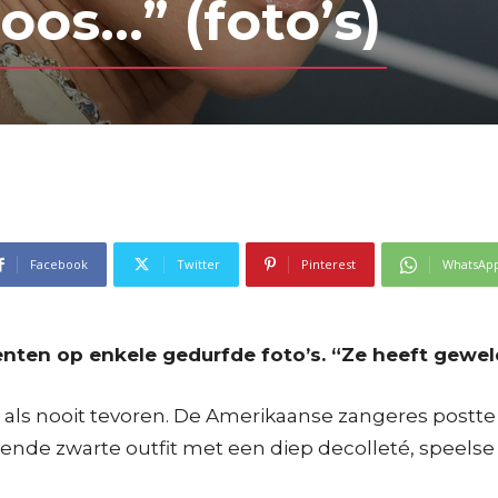
oos…” (foto’s)
Facebook
Twitter
Pinterest
WhatsAp
en op enkele gedurfde foto’s. “Ze heeft geweldi
lt als nooit tevoren. De Amerikaanse zangeres postt
lende zwarte outfit met een diep decolleté, speelse