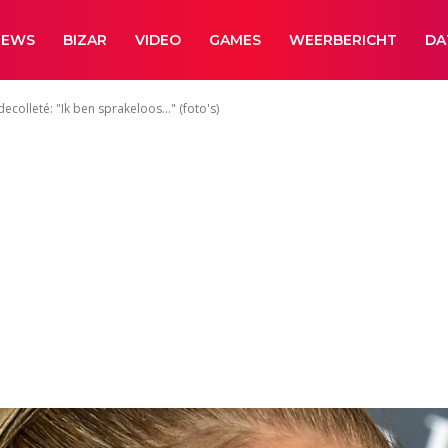
NEWS
BIZAR
VIDEO
GAMES
WEERBERICHT
DA
ecolleté: "Ik ben sprakeloos…" (foto's)