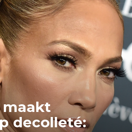
z maakt
p decolleté: