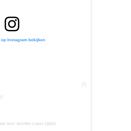
t op Instagram bekijken
eld door Jennifer Lopez (@jlo)