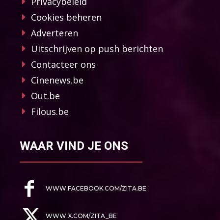
Privacybeleid
Cookies beheren
Adverteren
Uitschrijven op push berichten
Contacteer ons
Cinenews.be
Out.be
Filous.be
WAAR VIND JE ONS
WWW.FACEBOOK.COM/ZITA.BE
WWW.X.COM/ZITA_BE