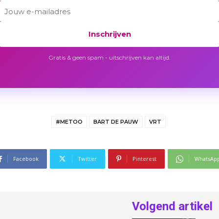
Inschrijven
Gratis & geen spam - uitschrijven kan altijd.
#METOO
BART DE PAUW
VRT
Facebook
Twitter
Pinterest
WhatsAp
Volgend artikel