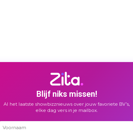
Blijf niks missen!
Al het laatste showbizznieuws over jouw favoriete BV’s,
elke dag vers in je mailbox.