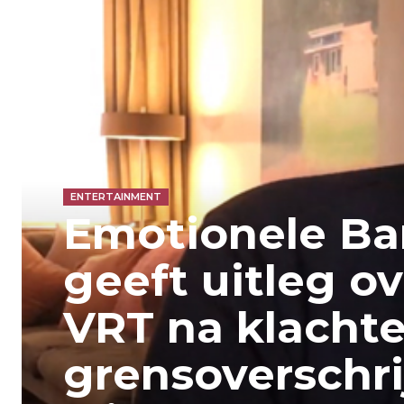
ENTERTAINMENT
Emotionele Ba
geeft uitleg ov
VRT na klachte
grensoverschr