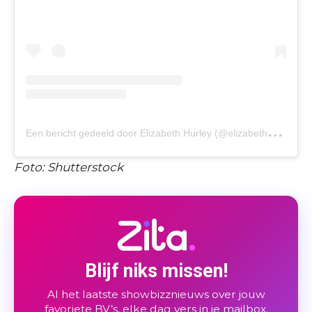
E
en bericht gedeeld door Elizabeth Hurley (@elizabethhurley1)
Foto: Shutterstock
Blijf niks missen!
Al het laatste showbizznieuws over jouw
favoriete BV’s, elke dag vers in je mailbox.