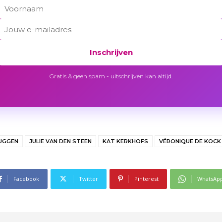
Inschrijven
Gratis & geen spam - uitschrijven kan altijd.
UGGEN
JULIE VAN DEN STEEN
KAT KERKHOFS
VÉRONIQUE DE KOCK
Facebook
Twitter
Pinterest
WhatsAp