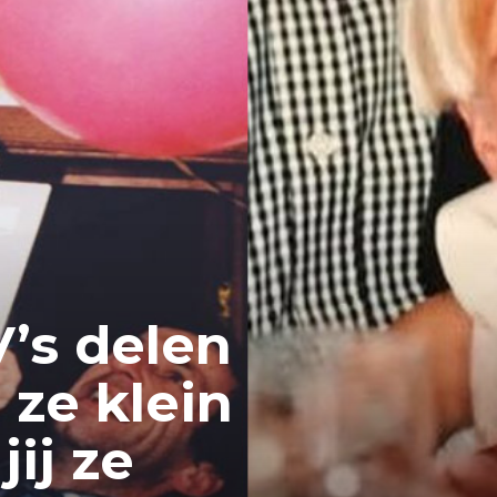
V’s delen
 ze klein
ij ze