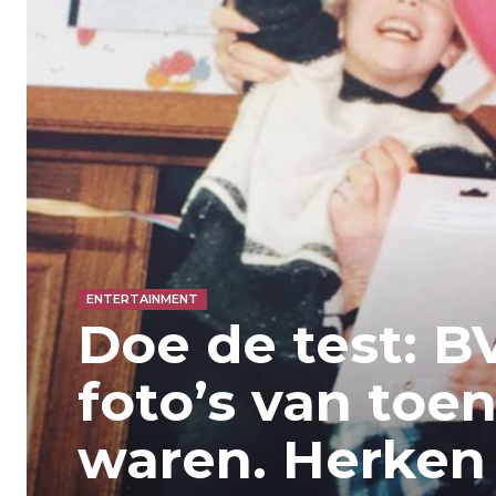
ENTERTAINMENT
Doe de test: B
foto’s van toen
waren. Herken j