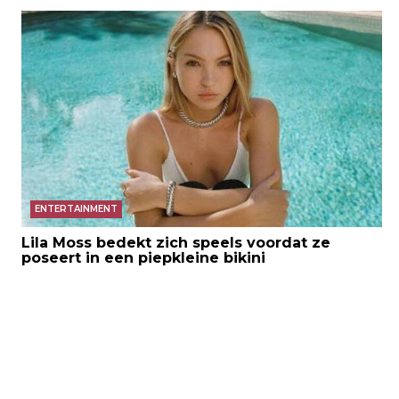
ENTERTAINMENT
Lila Moss bedekt zich speels voordat ze
poseert in een piepkleine bikini