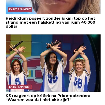
ENTERTAINMENT
Heidi Klum poseert zonder bikini top op het
strand met een halsketting van ruim 40.000
dollar
ENTERTAINMENT
K3 reageert op kritiek na Pride-optreden:
“Waarom zou dat niet oké zijn?”