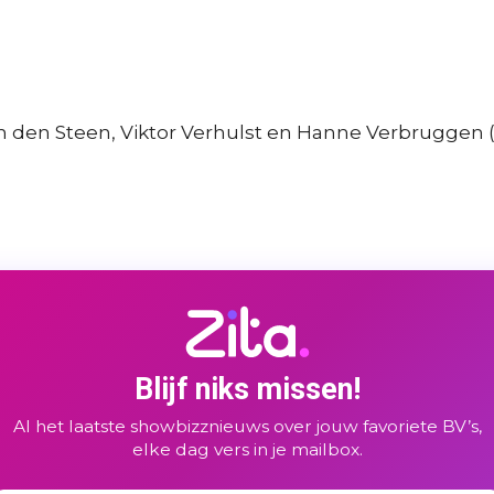
n den Steen, Viktor Verhulst en Hanne Verbruggen (
Blijf niks missen!
Al het laatste showbizznieuws over jouw favoriete BV’s,
elke dag vers in je mailbox.