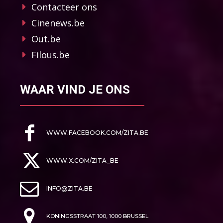
Contacteer ons
Cinenews.be
Out.be
Filous.be
WAAR VIND JE ONS
WWW.FACEBOOK.COM/ZITA.BE
WWW.X.COM/ZITA_BE
INFO@ZITA.BE
KONINGSSTRAAT 100, 1000 BRUSSEL