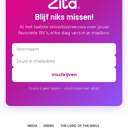
Blijf niks missen!
Al het laatste showbizznieuws over jouw
favoriete BV’s, elke dag vers in je mailbox.
Inschrijven
Gratis & geen spam - uitschrijven kan altijd.
MEDIA
SERIES
THE LORD OF THE RINGS