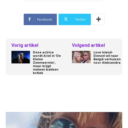
Facebook
Twitter
Vorig artikel
Volgend artikel
Deze actrice
Love Island-
wordt Ariel in ‘De
Denzel wil naar
Kleine
België verhuizen
Zeemeermin’,
voor Aleksandra
maar krijgt
meteen bakken
kritiek