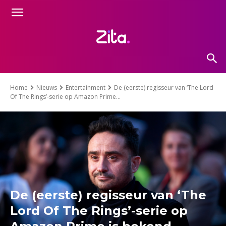
Home
Nieuws
Entertainment
De (eerste) regisseur van ‘The Lord
Of The Rings’-serie op Amazon Prime...
De (eerste) regisseur van ‘The
Lord Of The Rings’-serie op