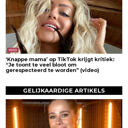
VIDEO
‘Knappe mama’ op TikTok krijgt kritiek:
“Je toont te veel bloot om
gerespecteerd te worden” (video)
GELIJKAARDIGE ARTIKELS