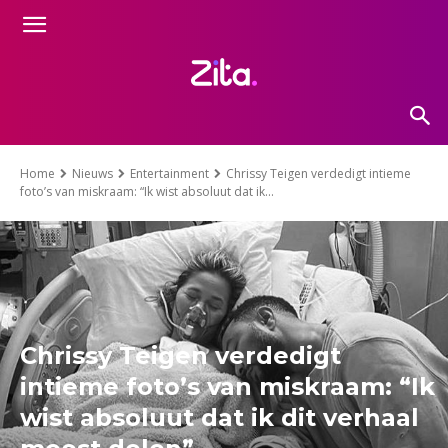
Home
Nieuws
Entertainment
Chrissy Teigen verdedigt intieme
foto’s van miskraam: “Ik wist absoluut dat ik...
Chrissy Teigen verdedigt
intieme foto’s van miskraam: “Ik
wist absoluut dat ik dit verhaal