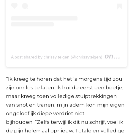
on
A post shared by chrissy teigen (@chrissyteigen)
Sep 30, 
“Ik kreeg te horen dat het ’s morgens tijd zou
zijn om los te laten. Ik huilde eerst een beetje,
maar kreeg toen volledige stuiptrekkingen
van snot en tranen, mijn adem kon mijn eigen
ongelooflijk diepe verdriet niet
bijhouden. “Zelfs terwijl ik dit nu schrijf, voel ik
de pijn helemaal opnieuw. Totale en volledige