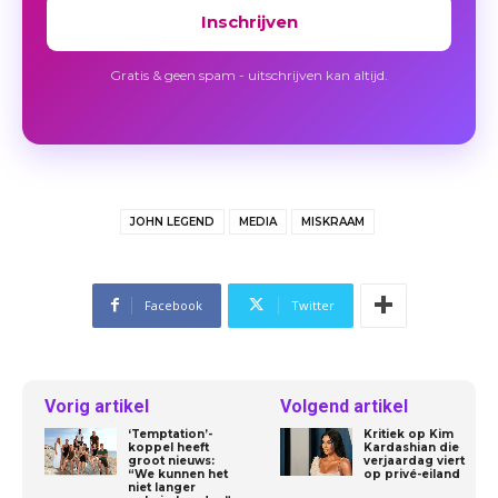
Inschrijven
Gratis & geen spam - uitschrijven kan altijd.
JOHN LEGEND
MEDIA
MISKRAAM
Facebook
Twitter
Vorig artikel
Volgend artikel
‘Temptation’-
Kritiek op Kim
koppel heeft
Kardashian die
groot nieuws:
verjaardag viert
“We kunnen het
op privé-eiland
niet langer