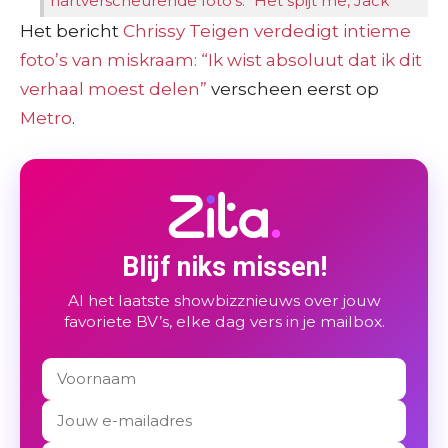
hartverscheurende foto’s: “Het spijt me, Jack”
Het bericht
Chrissy Teigen verdedigt intieme
foto’s van miskraam: “Ik wist absoluut dat ik dit
verhaal moest delen”
verscheen eerst op
Metro
.
Blijf niks missen!
Al het laatste showbizznieuws over jouw
favoriete BV’s, elke dag vers in je mailbox.