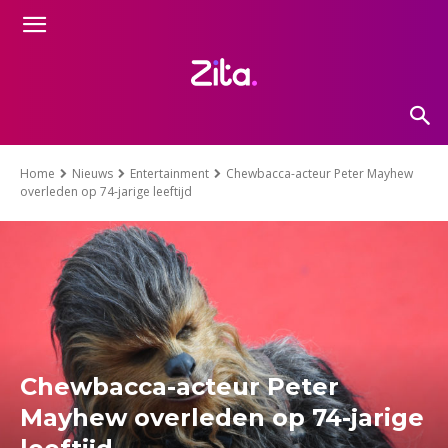
Home
Nieuws
Entertainment
Chewbacca-acteur Peter Mayhew
overleden op 74-jarige leeftijd
Chewbacca-acteur Peter
Mayhew overleden op 74-jarige