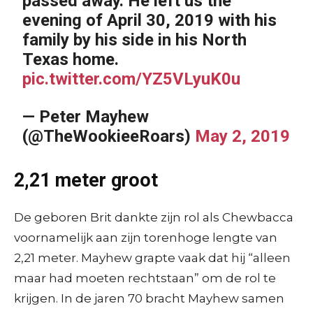
passed away. He left us the
evening of April 30, 2019 with his
family by his side in his North
Texas home.
pic.twitter.com/YZ5VLyuK0u
— Peter Mayhew
(@TheWookieeRoars)
May 2, 2019
2,21 meter groot
De geboren Brit dankte zijn rol als Chewbacca
voornamelijk aan zijn torenhoge lengte van
2,21 meter. Mayhew grapte vaak dat hij “alleen
maar had moeten rechtstaan” om de rol te
krijgen. In de jaren 70 bracht Mayhew samen