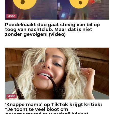
VIDEO
Poedelnaakt duo gaat stevig van bil op
toog van nachtclub. Maar dat is niet
zonder gevolgen! (video)
VIDEO
‘Knappe mama’ op TikTok krijgt kritiek:
“Je toont te veel bloot om