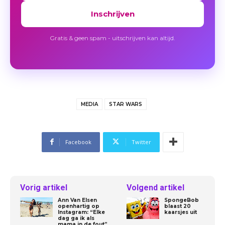
Inschrijven
Gratis & geen spam - uitschrijven kan altijd.
MEDIA
STAR WARS
Facebook
Twitter
Vorig artikel
Volgend artikel
Ann Van Elsen
SpongeBob
openhartig op
blaast 20
Instagram: “Elke
kaarsjes uit
dag ga ik als
mama in de fout”