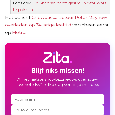
Lees ook :
Ed Sheeran heeft gastrol in ‘Star Wars’
te pakken
Het bericht
Chewbacca-acteur Peter Mayhew
overleden op 74-jarige leeftijd
verscheen eerst
op
Metro
.
Blijf niks missen!
Al het laatste showbizznieuws over jouw
favoriete BV’s, elke dag vers in je mailbox.