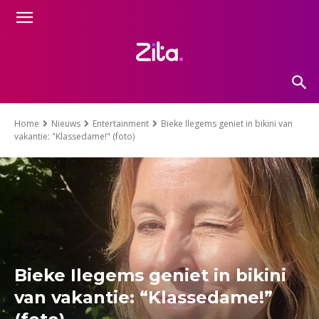
Home
Nieuws
Entertainment
Bieke Ilegems geniet in bikini van
vakantie: "Klassedame!" (foto)
Bieke Ilegems geniet in bikini
van vakantie: “Klassedame!”