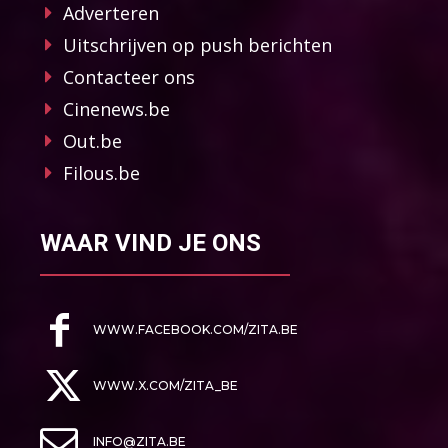
Adverteren
Uitschrijven op push berichten
Contacteer ons
Cinenews.be
Out.be
Filous.be
WAAR VIND JE ONS
WWW.FACEBOOK.COM/ZITA.BE
WWW.X.COM/ZITA_BE
INFO@ZITA.BE