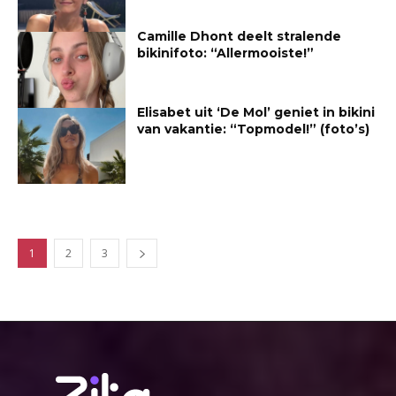
Camille Dhont deelt stralende
bikinifoto: “Allermooiste!”
Elisabet uit ‘De Mol’ geniet in bikini
van vakantie: “Topmodel!” (foto’s)
1
2
3