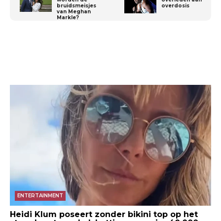
bruidsmeisjes
overdosis
van Meghan
Markle?
ENTERTAINMENT
Heidi Klum poseert zonder bikini top op het