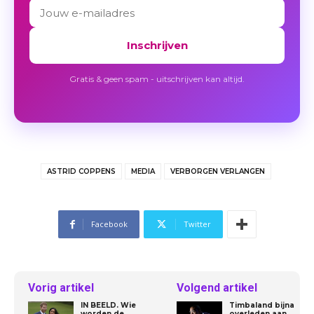
Inschrijven
Gratis & geen spam - uitschrijven kan altijd.
ASTRID COPPENS
MEDIA
VERBORGEN VERLANGEN
Facebook
Twitter
Vorig artikel
Volgend artikel
IN BEELD. Wie
Timbaland bijna
worden de
overleden aan