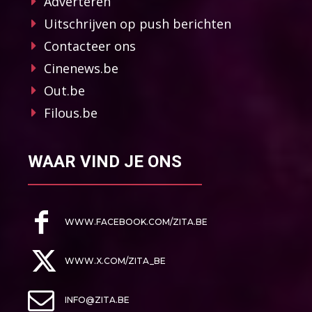
Adverteren
Uitschrijven op push berichten
Contacteer ons
Cinenews.be
Out.be
Filous.be
WAAR VIND JE ONS
WWW.FACEBOOK.COM/ZITA.BE
WWW.X.COM/ZITA_BE
INFO@ZITA.BE