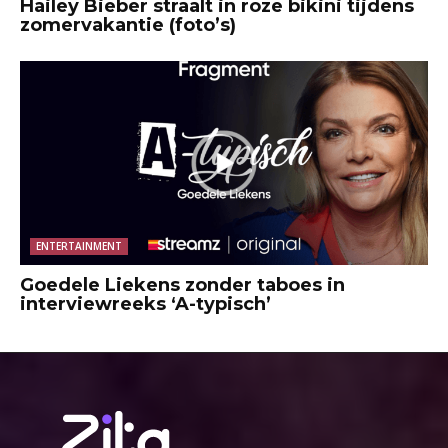
Hailey Bieber straalt in roze bikini tijdens
zomervakantie (foto’s)
ENTERTAINMENT
Goedele Liekens zonder taboes in
interviewreeks ‘A-typisch’