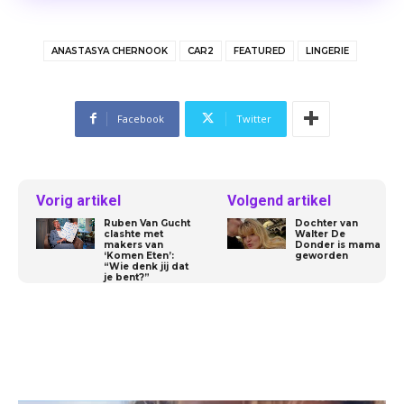
ANASTASYA CHERNOOK
CAR2
FEATURED
LINGERIE
Facebook
Twitter
Vorig artikel
Volgend artikel
Ruben Van Gucht
Dochter van
clashte met
Walter De
makers van
Donder is mama
‘Komen Eten’:
geworden
“Wie denk jij dat
je bent?”