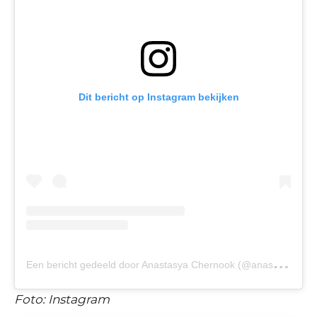
Dit bericht op Instagram bekijken
E
en bericht gedeeld door Anastasya Chernook (@anastasyachernook)
Foto: Instagram