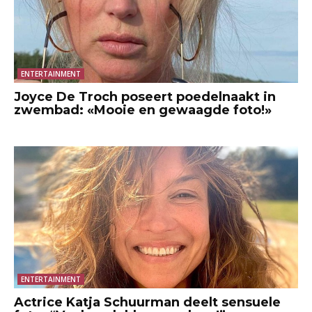
ENTERTAINMENT
Joyce De Troch poseert poedelnaakt in
zwembad: «Mooie en gewaagde foto!»
ENTERTAINMENT
Actrice Katja Schuurman deelt sensuele