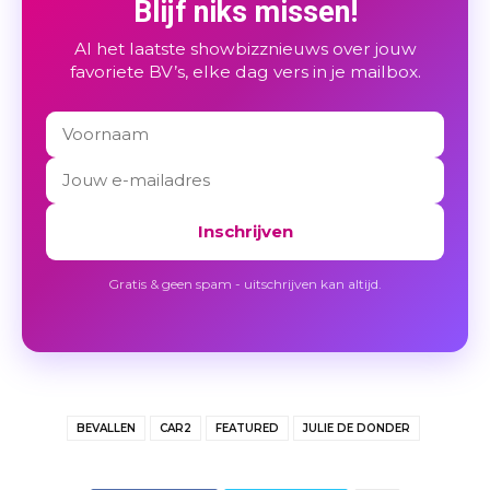
Blijf niks missen!
Al het laatste showbizznieuws over jouw
favoriete BV’s, elke dag vers in je mailbox.
Inschrijven
Gratis & geen spam - uitschrijven kan altijd.
BEVALLEN
CAR2
FEATURED
JULIE DE DONDER