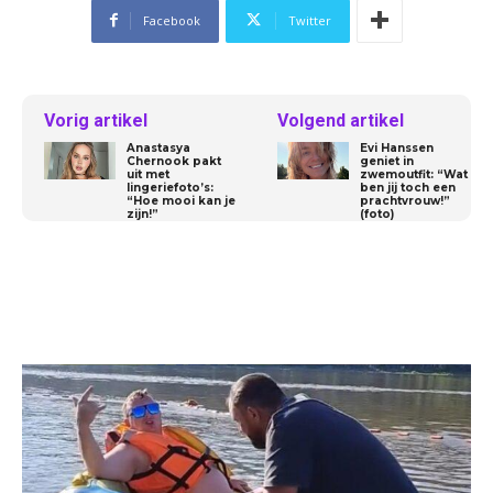
Facebook
Twitter
Vorig artikel
Volgend artikel
Anastasya
Evi Hanssen
Chernook pakt
geniet in
uit met
zwemoutfit: “Wat
lingeriefoto’s:
ben jij toch een
“Hoe mooi kan je
prachtvrouw!”
zijn!”
(foto)