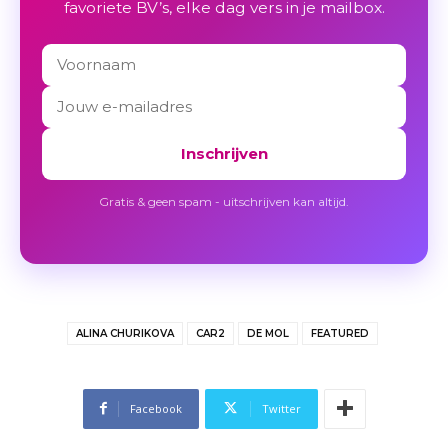
favoriete BV’s, elke dag vers in je mailbox.
Inschrijven
Gratis & geen spam - uitschrijven kan altijd.
ALINA CHURIKOVA
CAR2
DE MOL
FEATURED
Facebook
Twitter