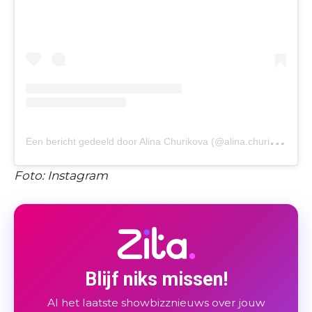
E
en bericht gedeeld door Alina Churikova (@alina.churikova)
Foto: Instagram
Blijf niks missen!
Al het laatste showbizznieuws over jouw