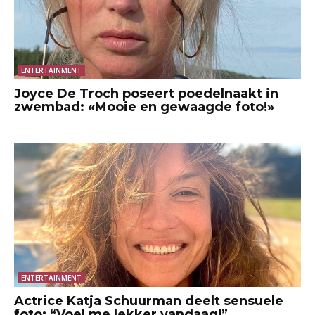
ENTERTAINMENT
Joyce De Troch poseert poedelnaakt in
zwembad: «Mooie en gewaagde foto!»
ENTERTAINMENT
Actrice Katja Schuurman deelt sensuele
foto: “Voel me lekker vandaag!”