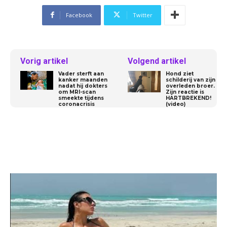
Facebook
Twitter
Vorig artikel
Volgend artikel
Vader sterft aan
Hond ziet
kanker maanden
schilderij van zijn
nadat hij dokters
overleden broer.
om MRI-scan
Zijn reactie is
smeekte tijdens
HARTBREKEND!
coronacrisis
(video)