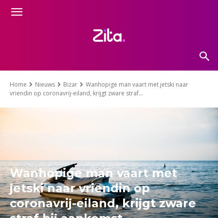
Home
Nieuws
Bizar
Wanhopige man vaart met jetski naar
vriendin op coronavrij-eiland, krijgt zware straf...
Wanhopige man vaart met
jetski naar vriendin op
coronavrij-eiland, krijgt zware