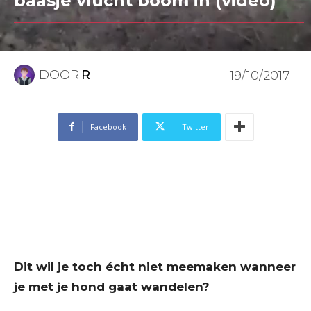
baasje vlucht boom in (video)
DOOR
R
19/10/2017
Facebook
Twitter
Dit wil je toch écht niet meemaken wanneer
je met je hond gaat wandelen?