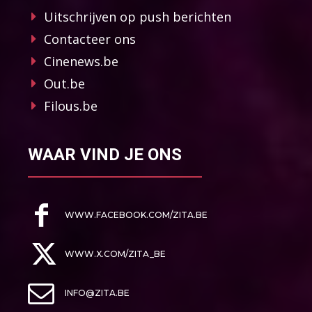
Uitschrijven op push berichten
Contacteer ons
Cinenews.be
Out.be
Filous.be
WAAR VIND JE ONS
WWW.FACEBOOK.COM/ZITA.BE
WWW.X.COM/ZITA_BE
INFO@ZITA.BE