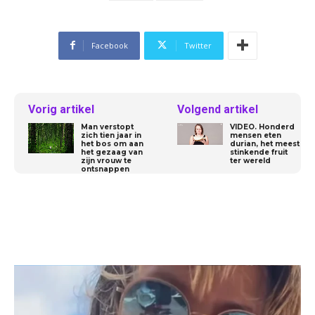
Facebook
Twitter
Vorig artikel
Volgend artikel
Man verstopt
VIDEO. Honderd
zich tien jaar in
mensen eten
het bos om aan
durian, het meest
het gezaag van
stinkende fruit
zijn vrouw te
ter wereld
ontsnappen