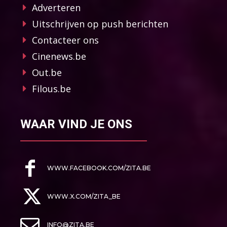
Adverteren
Uitschrijven op push berichten
Contacteer ons
Cinenews.be
Out.be
Filous.be
WAAR VIND JE ONS
WWW.FACEBOOK.COM/ZITA.BE
WWW.X.COM/ZITA_BE
INFO@ZITA.BE