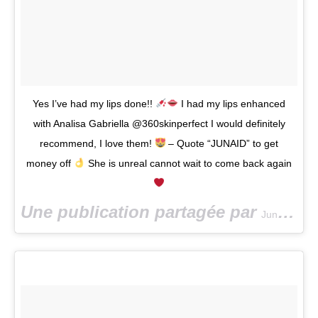
Yes I’ve had my lips done!!
I had my lips enhanced
with Analisa Gabriella @360skinperfect I would definitely
recommend, I love them!
– Quote “JUNAID” to get
money off
She is unreal cannot wait to come back again
Une publication partagée par
Junaid Ahmed