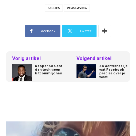
SELFIES
VERSLAVING
Facebook
Twitter
Vorig artikel
Volgend artikel
Rapper 50 Cent
Zo achterhaal je
dan toch geen
wat Facebook
bitcoinmiljonair
precies over je
weet