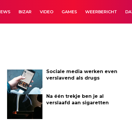
NEWS
BIZAR
VIDEO
GAMES
WEERBERICHT
DA
Sociale media werken even
verslavend als drugs
Na één trekje ben je al
verslaafd aan sigaretten