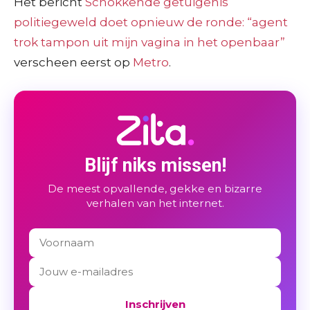
Het bericht
Schokkende getuigenis
politiegeweld doet opnieuw de ronde: “agent
trok tampon uit mijn vagina in het openbaar”
verscheen eerst op
Metro
.
Blijf niks missen!
De meest opvallende, gekke en bizarre
verhalen van het internet.
Inschrijven