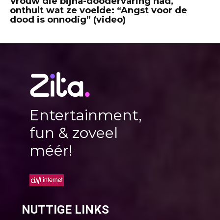
Vrouw die bijna-doodervaring had,
onthult wat ze voelde: “Angst voor de
dood is onnodig” (video)
Entertainment,
fun & zoveel
méér!
NUTTIGE LINKS