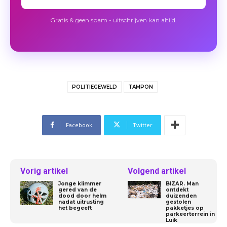
Gratis & geen spam - uitschrijven kan altijd.
POLITIEGEWELD
TAMPON
Facebook
Twitter
Vorig artikel
Volgend artikel
Jonge klimmer
BIZAR. Man
gered van de
ontdekt
dood door helm
duizenden
nadat uitrusting
gestolen
het begeeft
pakketjes op
parkeerterrein in
Luik