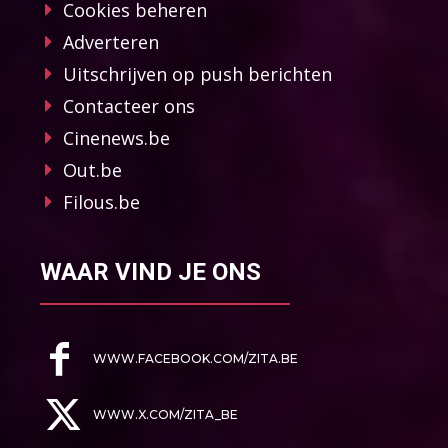
Cookies beheren
Adverteren
Uitschrijven op push berichten
Contacteer ons
Cinenews.be
Out.be
Filous.be
WAAR VIND JE ONS
WWW.FACEBOOK.COM/ZITA.BE
WWW.X.COM/ZITA_BE