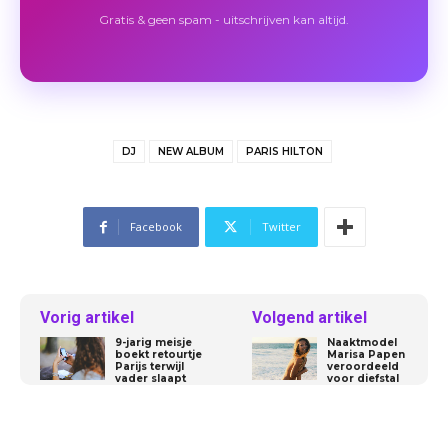
Gratis & geen spam - uitschrijven kan altijd.
DJ
NEW ALBUM
PARIS HILTON
Facebook
Twitter
Vorig artikel
Volgend artikel
9-jarig meisje
Naaktmodel
boekt retourtje
Marisa Papen
Parijs terwijl
veroordeeld
vader slaapt
voor diefstal