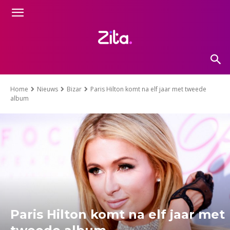
Home
Nieuws
Bizar
Paris Hilton komt na elf jaar met tweede
album
Paris Hilton komt na elf jaar met