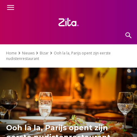
Home
Nieuws
Bizar
Ooh la la, Parijs opent zijn eerste
nudistenrestaurant
Ooh la la, Parijs opent zijn