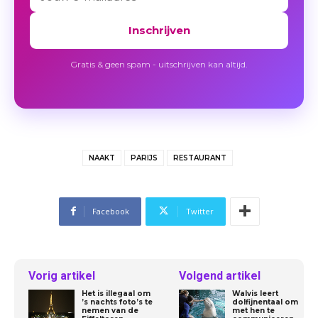
Inschrijven
Gratis & geen spam - uitschrijven kan altijd.
NAAKT
PARIJS
RESTAURANT
Facebook
Twitter
Vorig artikel
Volgend artikel
Het is illegaal om
Walvis leert
’s nachts foto’s te
dolfijnentaal om
nemen van de
met hen te