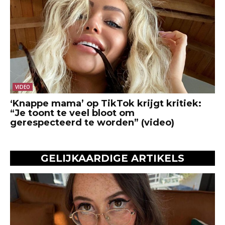
VIDEO
‘Knappe mama’ op TikTok krijgt kritiek:
“Je toont te veel bloot om
gerespecteerd te worden” (video)
GELIJKAARDIGE ARTIKELS