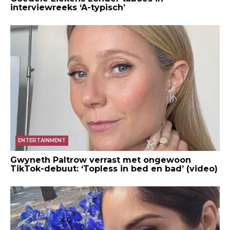
interviewreeks ‘A-typisch’
ENTERTAINMENT
Gwyneth Paltrow verrast met ongewoon
TikTok-debuut: ‘Topless in bed en bad’ (video)