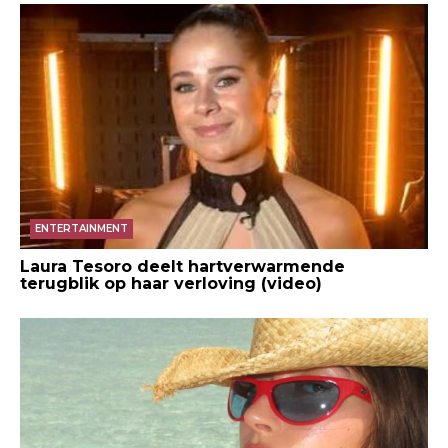
ENTERTAINMENT
Laura Tesoro deelt hartverwarmende
terugblik op haar verloving (video)