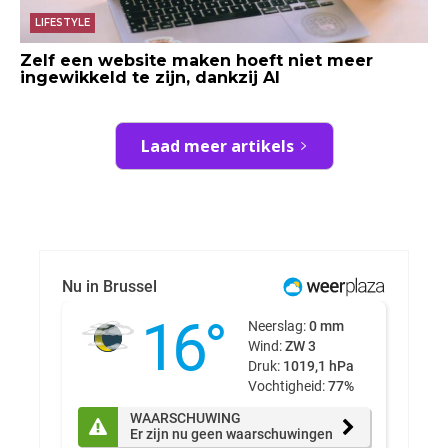
LIFESTYLE
Zelf een website maken hoeft niet meer
ingewikkeld te zijn, dankzij AI
Laad meer artikels