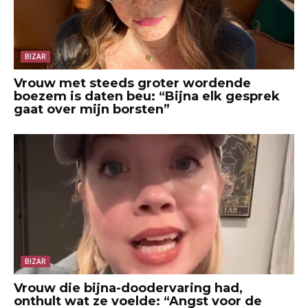
BIZAR
Vrouw met steeds groter wordende
boezem is daten beu: “Bijna elk gesprek
gaat over mijn borsten”
BIZAR
Vrouw die bijna-doodervaring had,
onthult wat ze voelde: “Angst voor de