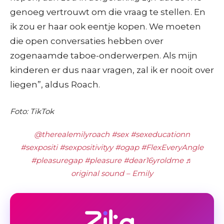
genoeg vertrouwt om die vraag te stellen. En
ik zou er haar ook eentje kopen. We moeten
die open conversaties hebben over
zogenaamde taboe-onderwerpen. Als mijn
kinderen er dus naar vragen, zal ik er nooit over
liegen”, aldus Roach.
Foto: TikTok
@therealemilyroach
#sex
#sexeducationn
#sexpositi
#sexpositivityy
#ogap
#FlexEveryAngle
#pleasuregap
#pleasure
#dear16yroldme
♬
original sound – Emily