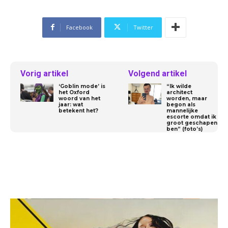
Facebook
Twitter
Vorig artikel
Volgend artikel
‘Goblin mode’ is
“Ik wilde
het Oxford
architect
woord van het
worden, maar
jaar: wat
begon als
betekent het?
mannelijke
escorte omdat ik
groot geschapen
ben” (foto’s)