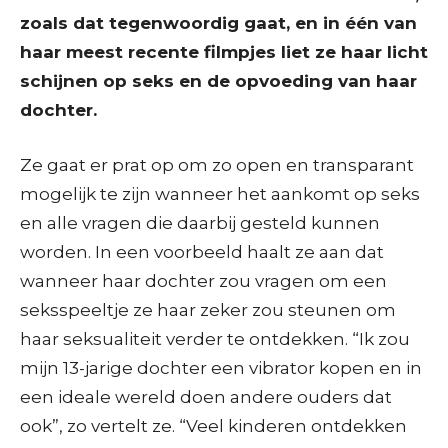
zoals dat tegenwoordig gaat, en in één van
haar meest recente filmpjes liet ze haar licht
schijnen op seks en de opvoeding van haar
dochter.
Ze gaat er prat op om zo open en transparant
mogelijk te zijn wanneer het aankomt op seks
en alle vragen die daarbij gesteld kunnen
worden. In een voorbeeld haalt ze aan dat
wanneer haar dochter zou vragen om een
seksspeeltje ze haar zeker zou steunen om
haar seksualiteit verder te ontdekken. “Ik zou
mijn 13-jarige dochter een vibrator kopen en in
een ideale wereld doen andere ouders dat
ook”, zo vertelt ze. “Veel kinderen ontdekken