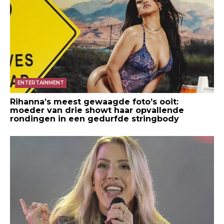
ENTERTAINMENT
Rihanna’s meest gewaagde foto’s ooit:
moeder van drie showt haar opvallende
rondingen in een gedurfde stringbody