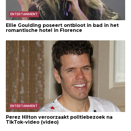
ENTERTAINMENT
Ellie Goulding poseert ontbloot in bad in het
romantische hotel in Florence
ENTERTAINMENT
Perez Hilton veroorzaakt politiebezoek na
TikTok-video (video)