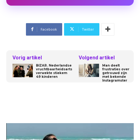
Facebook
Twitter
Vorig artikel
Volgend artikel
BIZAR. Nederlandse
Man deelt
vruchtbaarheidsarts
frustraties over
verwekte stiekem
getrouwd zijn
49 kinderen
met bekende
Instagramster