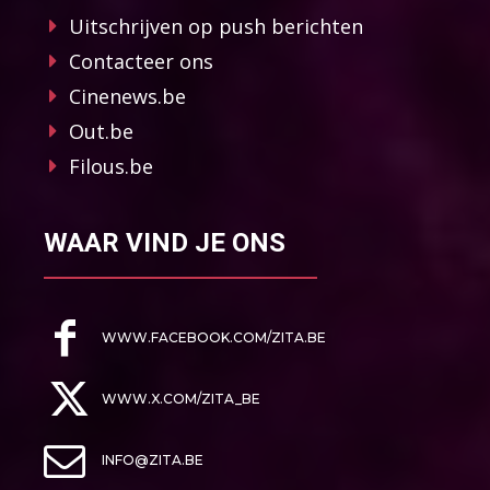
Uitschrijven op push berichten
Contacteer ons
Cinenews.be
Out.be
Filous.be
WAAR VIND JE ONS
WWW.FACEBOOK.COM/ZITA.BE
WWW.X.COM/ZITA_BE
INFO@ZITA.BE