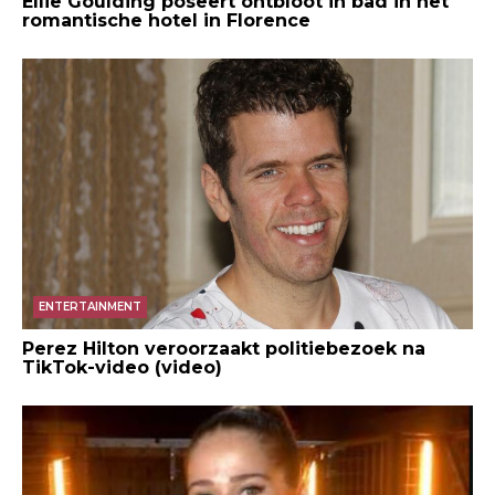
Ellie Goulding poseert ontbloot in bad in het
romantische hotel in Florence
ENTERTAINMENT
Perez Hilton veroorzaakt politiebezoek na
TikTok-video (video)