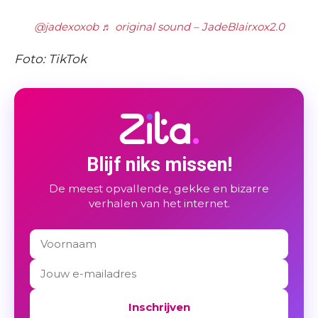
@jadexoxob
♬ original sound – JadeBlairxox2.0
Foto: TikTok
Blijf niks missen!
De meest opvallende, gekke en bizarre
verhalen van het internet.
Inschrijven