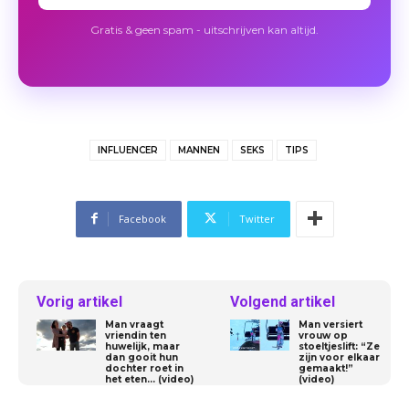
Gratis & geen spam - uitschrijven kan altijd.
INFLUENCER
MANNEN
SEKS
TIPS
Facebook
Twitter
Vorig artikel
Volgend artikel
Man vraagt
Man versiert
vriendin ten
vrouw op
huwelijk, maar
stoeltjeslift: “Ze
dan gooit hun
zijn voor elkaar
dochter roet in
gemaakt!”
het eten… (video)
(video)