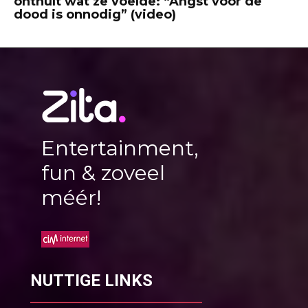
onthult wat ze voelde: “Angst voor de
dood is onnodig” (video)
Entertainment,
fun & zoveel
méér!
NUTTIGE LINKS