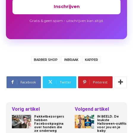
Inschrijven
Gratis & geen spam - uitschrijven kan altijd.
BARBER SHOP
INBRAAK
KAPPER
Facebook
Twitter
Pinterest
Vorig artikel
Volgend artikel
Pakketbezorgers
IN BEELD. De
hebben
leukste
Facebookpagina
Halloween-outfits
over honden die
voor jou en je
ze onderweg
baby