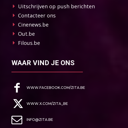
Uitschrijven op push berichten
Contacteer ons
Cinenews.be
Out.be
Filous.be
WAAR VIND JE ONS
WWW.FACEBOOK.COM/ZITA.BE
WWW.X.COM/ZITA_BE
INFO@ZITA.BE