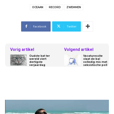
OCEAAN
RECORD
ZWEMMEN
Facebook
Twitter
Vorig artikel
Volgend artikel
Oudste kat ter
Vacaturessite
wereld viert
slaat de bal
dertigste
volledig mis met
verjaardag
seksistische poll