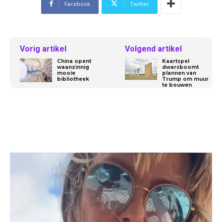
Facebook
Twitter
Vorig artikel
Volgend artikel
China opent
Kaartspel
waanzinnig
dwarsboomt
mooie
plannen van
bibliotheek
Trump om muur
te bouwen