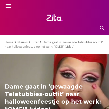
Home
Nieuws
Bizar
Dame gaat in 'gewaagde Teletubbies-outfit'
naar halloweenfeestje op het werk: "OMG!" (video)
Dame gaat in ‘gewaagde
Teletubbies-outfit’ naar
halloweenfeestje op het werk: