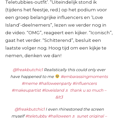
Teletubbies-outfit’. “Uiteindelijk stond ik
(tijdens het feestje, red.) op het podium voor
een groep belangrijke influencers en ‘Love
Island’-deelnemers”, lezen we verder nog in
de video. “OMG”, reageert een kijker. “Iconisch”,
gaat het verder. “Schitterend”, besluit een
laatste volger nog. Hoog tijd om een kijkje te
nemen, denken we dan!
@freakbutchic1
Realistically this could only ever
have happened to me
#embarassingmoments
#meme
#halloweenparty
#influencers
#makeupartist
#loveisland
♬ thank u so much –
&lt3
@freakbutchic1
I even rhinestoned the screen
myself
#teletubby
#halloween
♬ sunet original –